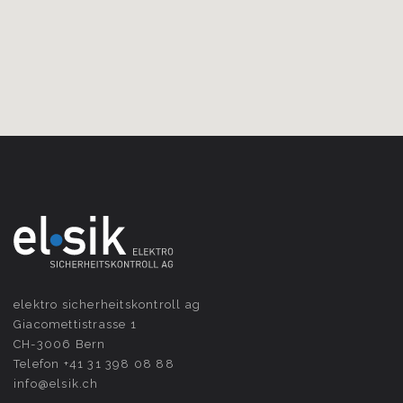
elektro sicher­heits­kontroll ag
Giacomettistrasse 1
CH-3006 Bern
Telefon +41 31 398 08 88
info@elsik.ch