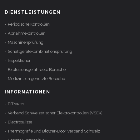
DIENST­LEISTUNGEN
Periodische Kontrollen
Abnahme­kontrollen
Maschinen­prüfung
Schalt­geräte­kombi­nations­prüfung
Inspek­tionen
Explosions­gefährdete Bereiche
Medizinisch genutzte Bereiche
INFORMATIONEN
EIT.swiss
Verband Schweizerischer Elektrokontrollen (VSEK)
Electrosuisse
Thermografie und Blower-Door Verband Schweiz